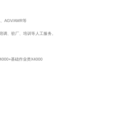
AGV/AMR等
陪调、驻厂、培
训等人工服务。
000+基础作业类X4000